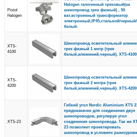
Halogen галогенный трековый(на
Pistol
шинопровод трех фазный) , 50
Halogen
ват,встроенный трансформатор
электронный,IP45,стальной/черный/
белый.
Шинопровод осветительный алюми
XTS-
трех фазный 1 метр (трек
4100
белый,алюминий,черный). XTS-4100
Шинопровод осветительный алюми
XTS-
трех фазный 2 метра (трек
4200
белый,алюминий,черный). XTS-4200
Гибкий угол Nordic Aluminium XTS 2
предназначен для соединения двух
шинопроводов, регулируя угол
XTS-23
соединения шинопровода. Так же X
23 позволяет проектировать
шинопровод в условиях разноуровн