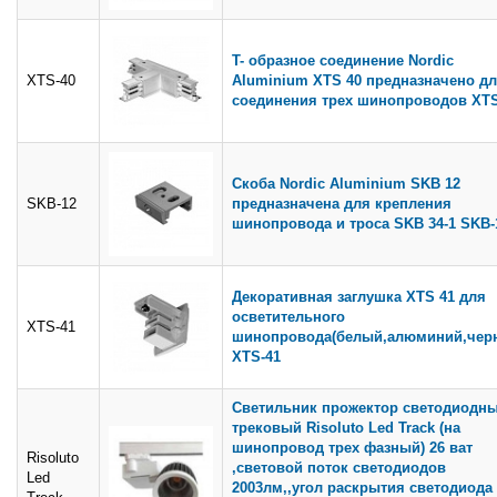
T- образное соединение Nordic
XTS-40
Aluminium XTS 40 предназначено д
соединения трех шинопроводов XTS
Скоба Nordic Aluminium SKB 12
SKB-12
предназначена для крепления
шинопровода и троса SKB 34-1 SKB-
Декоративная заглушка XTS 41 для
осветительного
XTS-41
шинопровода(белый,алюминий,чер
XTS-41
Светильник прожектор светодиодн
трековый Risoluto Led Track (на
шинопровод трех фазный) 26 ват
Risoluto
,световой поток светодиодов
Led
2003лм,,угол раскрытия светодиода 