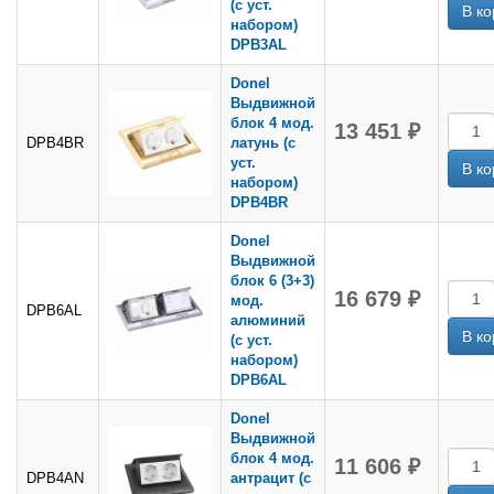
(с уст.
набором)
DPB3AL
Donel
Выдвижной
блок 4 мод.
13 451 ₽
DPB4BR
латунь (с
уст.
набором)
DPB4BR
Donel
Выдвижной
блок 6 (3+3)
16 679 ₽
мод.
DPB6AL
алюминий
(с уст.
набором)
DPB6AL
Donel
Выдвижной
блок 4 мод.
11 606 ₽
DPB4AN
антрацит (с