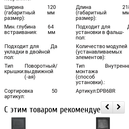
Ширина
120
Длина
21
(габаритный
мм
(габаритный
м
размер):
размер):
Мин. глубина
64
Подходит для
встраивания:
мм
установки в фальш-
пол:
Подходит для
Да
Количество модулей
укладки в двойной
(устанавливаемых
пол:
элементов):
Тип
Поворотный/
Тип
Внутренн
крышки:
выдвижной
монтажа
(-ая)
(способ
установки).:
Сортировка
50
Артикул:
DPB6BR
артикул:
С этим товаром рекомендуем