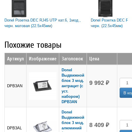
Donel Розетка DEC RJ45 UTP кат.6, 1мод.,
Donel Розетка DEC RJ4
черн. матовая (22.5х45мм)
черн. (22.5х45мм)
Похожие товары
Артикул
Изображение
Заголовок
Цена
Donel
Выдвижной
блок 3 мод.
9 992 ₽
DPB3AN
антрацит (с
уст.
набором)
DPB3AN
Donel
Выдвижной
блок 3 мод.
8 409 ₽
DPB3AL
алюминий