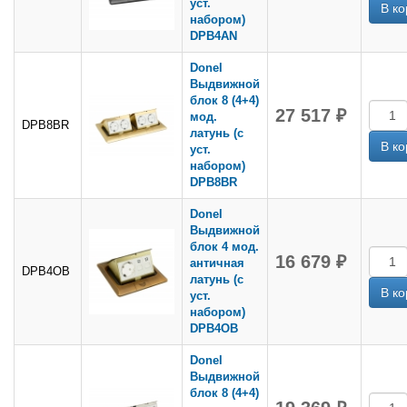
уст.
набором)
DPB4AN
Donel
Выдвижной
блок 8 (4+4)
27 517 ₽
мод.
DPB8BR
латунь (с
уст.
набором)
DPB8BR
Donel
Выдвижной
блок 4 мод.
16 679 ₽
античная
DPB4OB
латунь (с
уст.
набором)
DPB4OB
Donel
Выдвижной
блок 8 (4+4)