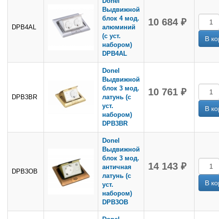
Donel
Выдвижной
блок 4 мод.
10 684 ₽
DPB4AL
алюминий
(с уст.
набором)
DPB4AL
Donel
Выдвижной
блок 3 мод.
10 761 ₽
DPB3BR
латунь (с
уст.
набором)
DPB3BR
Donel
Выдвижной
блок 3 мод.
14 143 ₽
античная
DPB3OB
латунь (с
уст.
набором)
DPB3OB