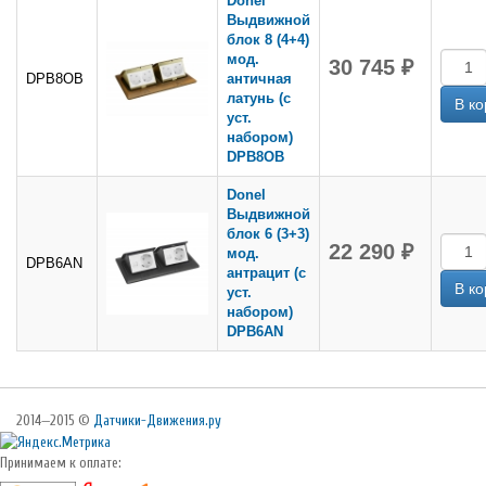
Donel
Выдвижной
блок 8 (4+4)
мод.
30 745 ₽
DPB8OB
античная
латунь (с
уст.
набором)
DPB8OB
Donel
Выдвижной
блок 6 (3+3)
22 290 ₽
мод.
DPB6AN
антрацит (с
уст.
набором)
DPB6AN
2014—2015 ©
Датчики-Движения.ру
Принимаем к оплате: