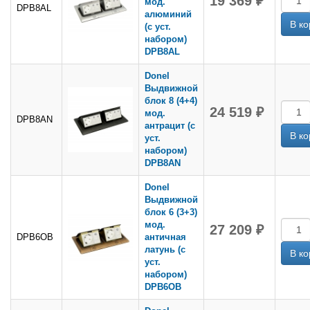
19 369 ₽
мод.
DPB8AL
алюминий
(с уст.
набором)
DPB8AL
Donel
Выдвижной
блок 8 (4+4)
24 519 ₽
мод.
DPB8AN
антрацит (с
уст.
набором)
DPB8AN
Donel
Выдвижной
блок 6 (3+3)
мод.
27 209 ₽
DPB6OB
античная
латунь (с
уст.
набором)
DPB6OB