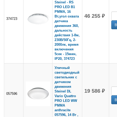
Steinel - RS
PRO LED B1
PMMA, 16
46 255 ₽
Вт,угол охвата
374723
датчика
движения 360,
дальность
действия 1-8м,
230В/50Гц, 2-
2000лк, время
включения
5сек - 15мин,
IP20, 374723
Уличный
светодиодный
светильник с
датчиком
движения
19 586 ₽
Steinel DL
057596
Vario Quattro
PRO LED WW
PMMA
anthracite
057596, 14 Вт ,