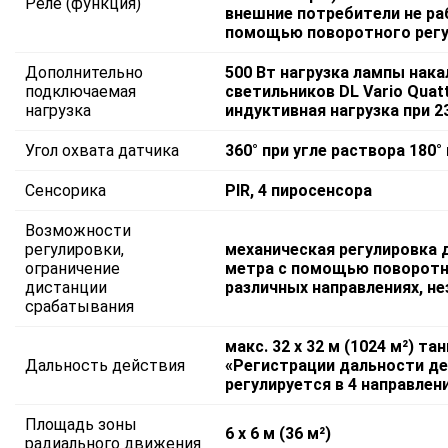
Реле (функция)
внешние потребители не ра
помощью поворотного регу
Дополнительно
500 Вт нагрузка лампы накал
подключаемая
светильников DL Vario Quattr
нагрузка
индуктивная нагрузка при 2
Угол охвата датчика
360° при угле раствора 180
Сенсорика
PIR, 4 пиросенсора
Возможности
регулировки,
механическая регулировка 
ограничение
метра с помощью поворотны
дистанции
различных направлениях, не
срабатывания
макс. 32 х 32 м (1024 м²) т
Дальность действия
«Регистрации дальности де
регулируется в 4 направлени
Площадь зоны
6 х 6 м (36 м²)
радиального движения