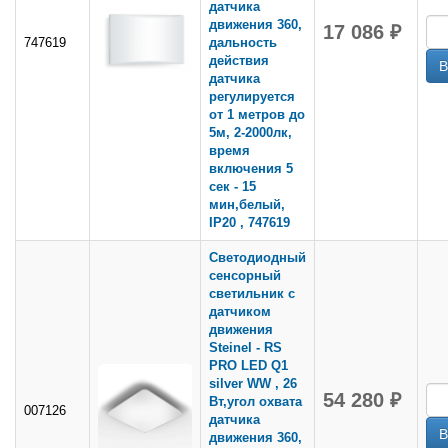
датчика
движения 360,
17 086 ₽
747619
дальность
действия
датчика
регулируется
от 1 метров до
5м, 2-2000лк,
время
включения 5
сек - 15
мин,белый,
IP20 , 747619
Светодиодный
сенсорный
светильник с
датчиком
движения
Steinel - RS
PRO LED Q1
silver WW , 26
54 280 ₽
Вт,угол охвата
007126
датчика
движения 360,