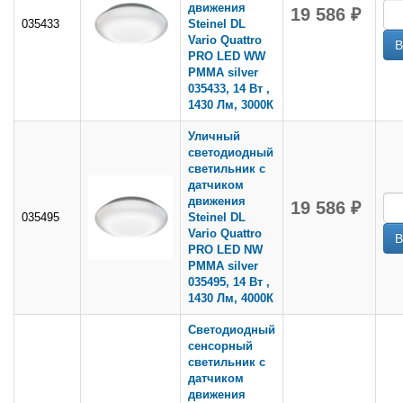
движения
19 586 ₽
035433
Steinel DL
Vario Quattro
PRO LED WW
PMMA silver
035433, 14 Вт ,
1430 Лм, 3000К
Уличный
светодиодный
светильник с
датчиком
движения
19 586 ₽
035495
Steinel DL
Vario Quattro
PRO LED NW
PMMA silver
035495, 14 Вт ,
1430 Лм, 4000К
Светодиодный
сенсорный
светильник с
датчиком
движения