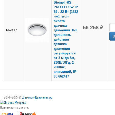
Steinel -RS
PRO LED S2 IP
65 , 22 Вт (1632
лм), угол
охвата
датчика
56 258 ₽
662417
движения 360,
дальность
действия
датчика
движения
регулируется
от 3 м до 8м,
230В/50Гц, 2-
2000лк,
алюминий, IP
65 662417
2014—2015 ©
Датчики-Движения.ру
Принимаем к оплате: