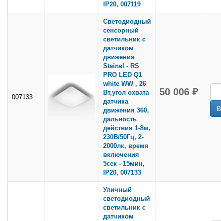
IP20, 007119
Светодиодный
сенсорный
светильник с
датчиком
движения
Steinel - RS
PRO LED Q1
white WW , 26
50 006 ₽
Вт,угол охвата
007133
датчика
движения 360,
дальность
действия 1-8м,
230В/50Гц, 2-
2000лк, время
включения
5сек - 15мин,
IP20, 007133
Уличный
светодиодный
светильник с
датчиком