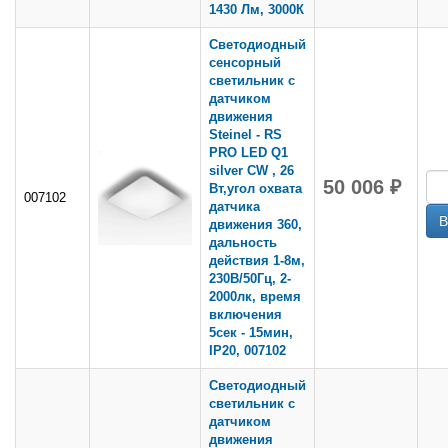
1430 Лм, 3000К
Светодиодный
сенсорный
светильник с
датчиком
движения
Steinel - RS
PRO LED Q1
silver CW , 26
50 006 ₽
Вт,угол охвата
007102
датчика
движения 360,
дальность
действия 1-8м,
230В/50Гц, 2-
2000лк, время
включения
5сек - 15мин,
IP20, 007102
Светодиодный
светильник с
датчиком
движения