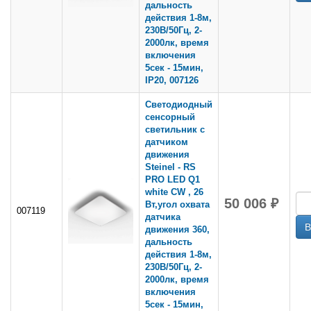
дальность
действия 1-8м,
230В/50Гц, 2-
2000лк, время
включения
5сек - 15мин,
IP20, 007126
Светодиодный
сенсорный
светильник с
датчиком
движения
Steinel - RS
PRO LED Q1
white CW , 26
50 006 ₽
Вт,угол охвата
007119
датчика
движения 360,
дальность
действия 1-8м,
230В/50Гц, 2-
2000лк, время
включения
5сек - 15мин,